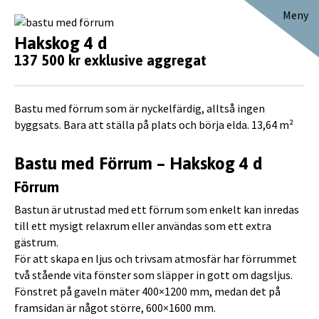
Meny
Hakskog 4 d
137 500 kr exklusive aggregat
Bastu med förrum som är nyckelfärdig, alltså ingen
byggsats. Bara att ställa på plats och börja elda. 13,64 m²
Bastu med Förrum – Hakskog 4 d
Förrum
Bastun är utrustad med ett förrum som enkelt kan inredas
till ett mysigt relaxrum eller användas som ett extra
gästrum.
För att skapa en ljus och trivsam atmosfär har förrummet
två stående vita fönster som släpper in gott om dagsljus.
Fönstret på gaveln mäter 400×1200 mm, medan det på
framsidan är något större, 600×1600 mm.