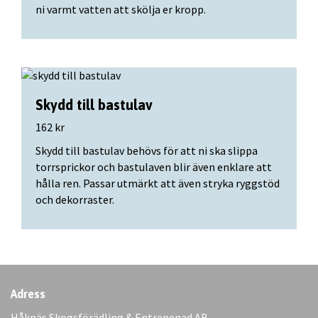
ni varmt vatten att skölja er kropp.
Skydd till bastulav
162 kr
Skydd till bastulav behövs för att ni ska slippa
torrsprickor och bastulaven blir även enklare att
hålla ren. Passar utmärkt att även stryka ryggstöd
och dekorraster.
Adress
Håknäs Skogsförädling & Entrepenad AB