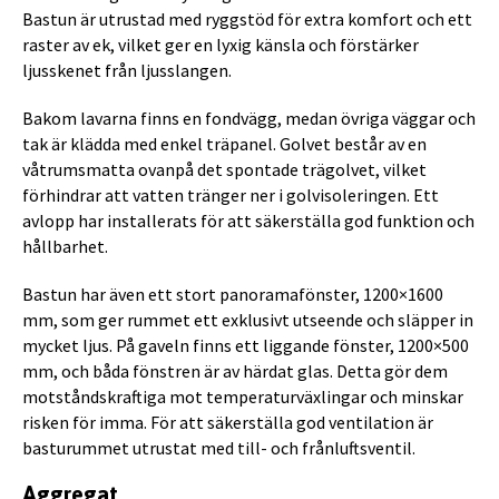
Bastun är utrustad med ryggstöd för extra komfort och ett
raster av ek, vilket ger en lyxig känsla och förstärker
ljusskenet från ljusslangen.
Bakom lavarna finns en fondvägg, medan övriga väggar och
tak är klädda med enkel träpanel. Golvet består av en
våtrumsmatta ovanpå det spontade trägolvet, vilket
förhindrar att vatten tränger ner i golvisoleringen. Ett
avlopp har installerats för att säkerställa god funktion och
hållbarhet.
Bastun har även ett stort panoramafönster, 1200×1600
mm, som ger rummet ett exklusivt utseende och släpper in
mycket ljus. På gaveln finns ett liggande fönster, 1200×500
mm, och båda fönstren är av härdat glas. Detta gör dem
motståndskraftiga mot temperaturväxlingar och minskar
risken för imma. För att säkerställa god ventilation är
basturummet utrustat med till- och frånluftsventil.
Aggregat