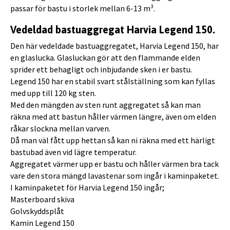
passar för bastu i storlek mellan 6-13 m³.
Vedeldad bastuaggregat Harvia Legend 150.
Den här vedeldade bastuaggregatet, Harvia Legend 150, har
en glaslucka. Glasluckan gör att den flammande elden
sprider ett behagligt och inbjudande sken i er bastu.
Legend 150 har en stabil svart stålställning som kan fyllas
med upp till 120 kg sten.
Med den mängden av sten runt aggregatet så kan man
räkna med att bastun håller värmen längre, även om elden
råkar slockna mellan varven.
Då man väl fått upp hettan så kan ni räkna med ett härligt
bastubad även vid lägre temperatur.
Aggregatet värmer upp er bastu och håller värmen bra tack
vare den stora mängd lavastenar som ingår i kaminpaketet.
I kaminpaketet för Harvia Legend 150 ingår;
Masterboard skiva
Golvskyddsplåt
Kamin Legend 150