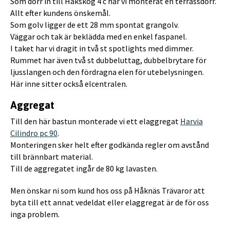
Som dörr in till Hakskog 4 c har vi monterat en terrassdörr.
Allt efter kundens önskemål.
Som golv ligger de ett 28 mm spontat grangolv.
Väggar och tak är beklädda med en enkel faspanel.
I taket har vi dragit in två st spotlights med dimmer.
Rummet har även två st dubbeluttag, dubbelbrytare för
ljusslangen och den fördragna elen för utebelysningen.
Här inne sitter också elcentralen.
Aggregat
Till den här bastun monterade vi ett elaggregat
Harvia
Cilindro pc 90
.
Monteringen sker helt efter godkända regler om avstånd
till brännbart material.
Till de aggregatet ingår de 80 kg lavasten.
Men önskar ni som kund hos oss på Håknäs Trävaror att
byta till ett annat vedeldat eller elaggregat är de för oss
inga problem.