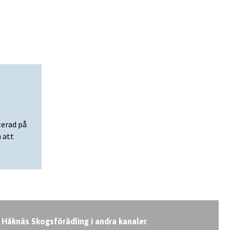
erad på
 att
Håknäs Skogsförädling i andra kanaler