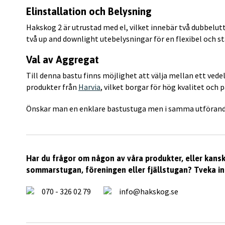
Elinstallation och Belysning
Hakskog 2 är utrustad med el, vilket innebär två dubbelu
två up and downlight utebelysningar för en flexibel och s
Val av Aggregat
Till denna bastu finns möjlighet att välja mellan ett ved
produkter från
Harvia
, vilket borgar för hög kvalitet och p
Önskar man en enklare bastustuga men i samma utförande
Har du frågor om någon av våra produkter, eller kansk
sommarstugan, föreningen eller fjällstugan? Tveka inte
070 - 326 02 79
info@hakskog.se