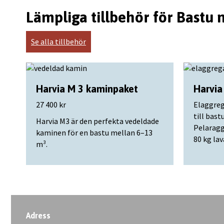
Lämpliga tillbehör för Bastu
Se alla tillbehör
Harvia M 3 kaminpaket
Harvia
27 400 kr
Elaggreg
till bas
Harvia M3 är den perfekta vedeldade
Pelaragg
kaminen för en bastu mellan 6–13
80 kg lav
m³.
Adress