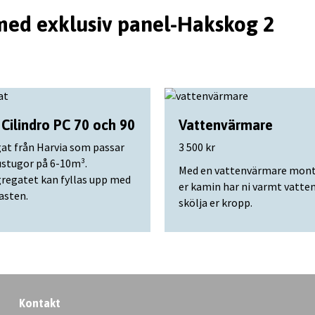
 med exklusiv panel-Hakskog 2
 Cilindro PC 70 och 90
Vattenvärmare
at från Harvia som passar
3 500 kr
tustugor på 6-10m³.
Med en vattenvärmare mont
regatet kan fyllas upp med
er kamin har ni varmt vatten
asten.
skölja er kropp.
Kontakt