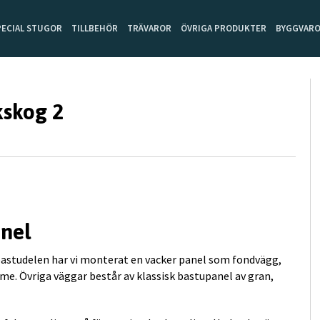
PECIAL STUGOR
TILLBEHÖR
TRÄVAROR
ÖVRIGA PRODUKTER
BYGGVAR
kskog 2
nel
bastudelen har vi monterat en vacker panel som fondvägg,
me. Övriga väggar består av klassisk bastupanel av gran,