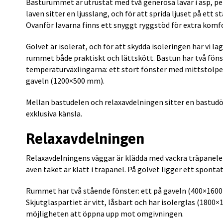
Basturummet är utrustat med två generösa lavar i asp, pe
laven sitter en ljusslang, och för att sprida ljuset på ett 
Ovanför lavarna finns ett snyggt ryggstöd för extra komf
Golvet är isolerat, och för att skydda isoleringen har vi 
rummet både praktiskt och lättskött. Bastun har två föns
temperaturväxlingarna: ett stort fönster med mittstolp
gaveln (1200×500 mm).
Mellan bastudelen och relaxavdelningen sitter en bastudö
exklusiva känsla.
Relaxavdelningen
Relaxavdelningens väggar är klädda med vackra träpaneler
även taket är klätt i träpanel. På golvet ligger ett spon
Rummet har två stående fönster: ett på gaveln (400×1600
Skjutglaspartiet är vitt, låsbart och har isolerglas (1800
möjligheten att öppna upp mot omgivningen.