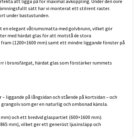
rfekta att ligga på för maximal avkoppling. Under den övre
stämningsfullt sätt har vi monterat ett stilrent raster.
ort under bastustunden.
lagt en elegant våtrumsmatta med golvbrunn, vilket gör
ter med härdat glas för att motstå de stora
e fram (1200×1600 mm) samt ett mindre liggande fönster på
rr i bronsfärgat, härdat glas som förstärker rummets
 – liggande på långsidan och stående på kortsidan – och
tat grangolv som ger en naturlig och ombonad känsla.
 mm) och ett bredvid glaspartiet (600×1600 mm).
×1865 mm), vilket ger ett generöst ljusinsläpp och