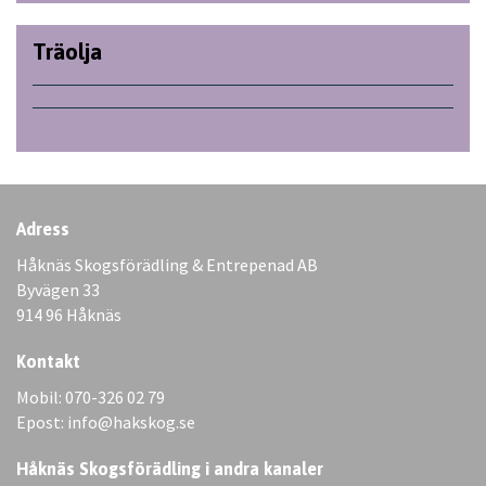
Träolja
Adress
Håknäs Skogsförädling & Entrepenad AB
Byvägen 33
914 96 Håknäs
Kontakt
Mobil: 070-326 02 79
Epost: info@hakskog.se
Håknäs Skogsförädling i andra kanaler